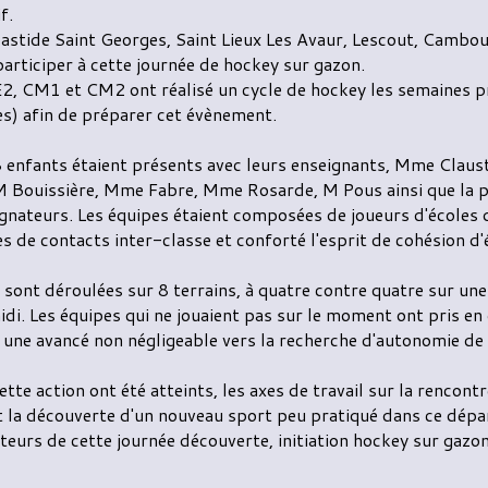
f.
astide Saint Georges, Saint Lieux Les Avaur, Lescout, Cambo
 participer à cette journée de hockey sur gazon.
E2, CM1 et CM2 ont réalisé un cycle de hockey les semaines p
ces) afin de préparer cet évènement.
 enfants étaient présents avec leurs enseignants, Mme Claust
 Bouissière, Mme Fabre, Mme Rosarde, M Pous ainsi que la p
ateurs. Les équipes étaient composées de joueurs d'écoles d
es de contacts inter-classe et conforté l'esprit de cohésion d'
 sont déroulées sur 8 terrains, à quatre contre quatre sur un
di. Les équipes qui ne jouaient pas sur le moment ont pris en 
 une avancé non négligeable vers la recherche d'autonomie de
ette action ont été atteints, les axes de travail sur la rencontr
t la découverte d'un nouveau sport peu pratiqué dans ce dép
teurs de cette journée découverte, initiation hockey sur gazon